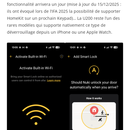
fonctionnalité arrivera un jour (mise à jour du 15/12/2025 :
ils ont évoqué lors de l’IFA 2025 la possibilité de supporter
HomeKit sur un prochain Keypad)… La U200 reste l’un des
rares modèles qui supporte nativement ce type de
déverrouillage depuis un iPhone ou une Apple Watch.