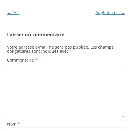
Navigation
←
IA…
Angleterre…
→
des
articles
Laisser un commentaire
Votre adresse e-mail ne sera pas publiée.
Les champs
obligatoires sont indiqués avec
*
Commentaire
*
Nom
*