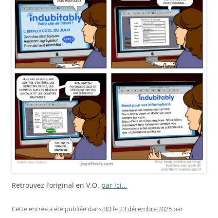
Retrouvez l’original en V.O.
par ici…
Cette entrée a été publiée dans
BD
le
23 décembre 2025
par