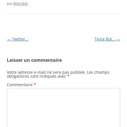
par
Microbd
.
Navigation
←
Twitter…
Tesla Bot…
→
des
articles
Laisser un commentaire
Votre adresse e-mail ne sera pas publiée.
Les champs
obligatoires sont indiqués avec
*
Commentaire
*