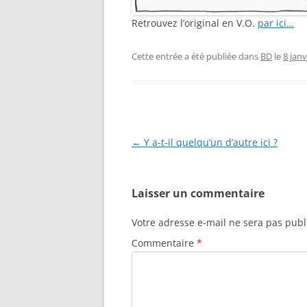
Retrouvez l’original en V.O.
par ici…
Cette entrée a été publiée dans
BD
le
8 janv
Navigation
←
Y a-t-il quelqu’un d’autre ici ?
des
articles
Laisser un commentaire
Votre adresse e-mail ne sera pas publ
Commentaire
*