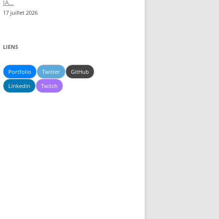
IA…
17 juillet 2026
LIENS
Portfolio
Twitter
GitHub
LinkedIn
Twitch