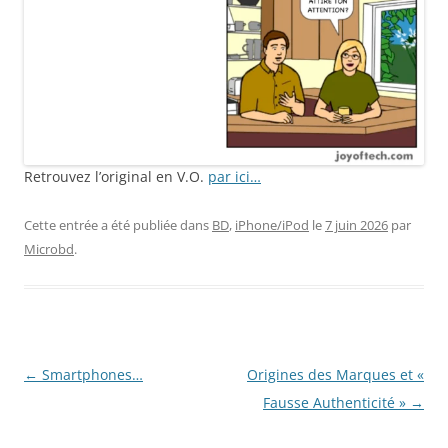
Retrouvez l’original en V.O.
par ici…
Cette entrée a été publiée dans
BD
,
iPhone/iPod
le
7 juin 2026
par
Microbd
.
Navigation
←
Smartphones…
Origines des Marques et «
des
Fausse Authenticité »
→
articles