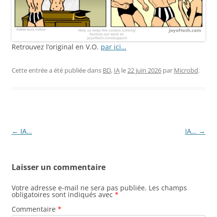
Retrouvez l’original en V.O.
par ici…
Cette entrée a été publiée dans
BD
,
IA
le
22 juin 2026
par
Microbd
.
Navigation
←
IA…
IA…
→
des
articles
Laisser un commentaire
Votre adresse e-mail ne sera pas publiée.
Les champs
obligatoires sont indiqués avec
*
Commentaire
*