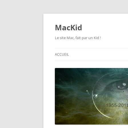
Aller
au
contenu
MacKid
Le site Mac, fait par un Kid !
ACCUEIL