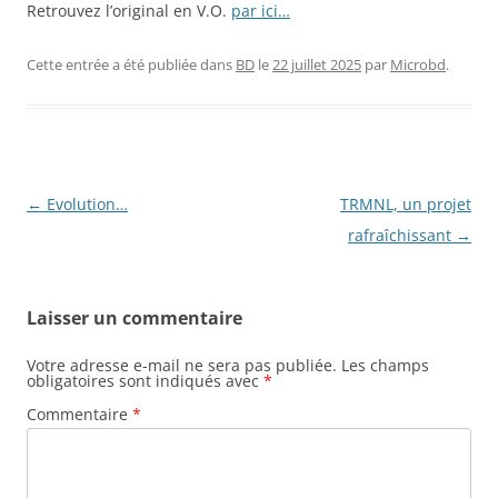
Retrouvez l’original en V.O.
par ici…
Cette entrée a été publiée dans
BD
le
22 juillet 2025
par
Microbd
.
Navigation
←
Evolution…
TRMNL, un projet
des
rafraîchissant
→
articles
Laisser un commentaire
Votre adresse e-mail ne sera pas publiée.
Les champs
obligatoires sont indiqués avec
*
Commentaire
*