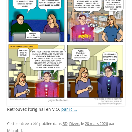
Retrouvez l’original en V.O.
par ici…
Cette entrée a été publiée dans
BD
,
Divers
le
20 mars 2026
par
Microbd
.