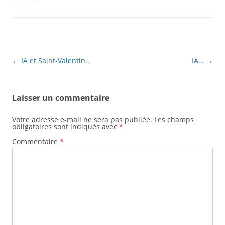
Navigation
←
IA et Saint-Valentin…
IA…
→
des
articles
Laisser un commentaire
Votre adresse e-mail ne sera pas publiée.
Les champs
obligatoires sont indiqués avec
*
Commentaire
*